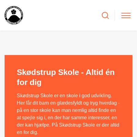
Skødstrup Skole - Altid én
for dig
Skødstrup Skole er en skole i god udvikling.
Her får dit barn en glædesfyldt og tryg hverdag -
på en stor skole kan man nemlig altid finde en
at spejle sig i, en der har samme interesser, en
der kan hjælpe. På Skødstrup Skole er der altid
en for dig.